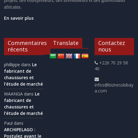
projets, des entrepreneurs, des investisseurs et des gouvernants
africains.
En savoir plus
Commentaires
Translate
Contactez
récents
nous
+226 70 29 58
phillippe
dans
Le
40
fabricant de
chaussures et
l’étude de marché
infos@biznesskibay
a.com
WAANGA
dans
Le
fabricant de
chaussures et
l’étude de marché
Paul
dans
ARCHIPELAGO :
Postulez avant le