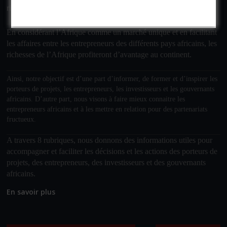
richesses du continent ;
En considérant l’Afrique comme un marché unique et en facilitant
les affaires entre les entrepreneurs des différents pays africains, les
richesses de l’Afrique profiteront d’avantage au continent.
Ainsi, notre objectif
est d’une part d’informer, de former et d’inspirer les
porteurs de projets, les entrepreneurs, les investisseurs et les gouvernants
africains. D’autre part, nous visons à faire mieux connaitre les
entrepreneurs africains et à les mettre en relation pour des partenariats
fructueux.
A travers 8 rubriques, nous donnons des informations utiles pour
accompagner et faciliter les décisions et les actions des porteurs de
projets, des entrepreneurs, des investisseurs et des gouvernants
africains.
En savoir plus