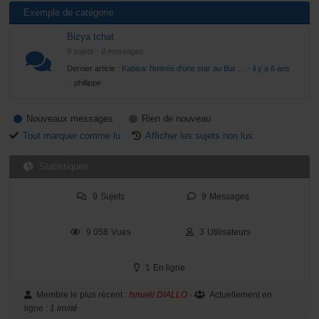
Exemple de catégorie
Bizya tchat
9 sujets · 9 messages
Dernier article :
Kabisa: l’entrée d'une star au Bur …
·
il y a 6 ans
· phillippe
Nouveaux messages
Rien de nouveau
Tout marquer comme lu
Afficher les sujets non lus
Statistiques
9
Sujets
9
Messages
9 058
Vues
3
Utilisateurs
1
En ligne
Membre le plus récent :
Ismaël DIALLO
·
Actuellement en
ligne :
1 invité