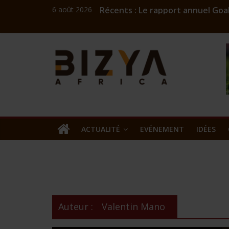
6 août 2026
Récents :
Le rapport annuel Goal
Coach Mick : l’ingénieu
Challenge numérique A
Bizness
Burkina: Burkinariat B
Commercialisation de l
Kibaya
Africa
news
ACTUALITÉ
EVÉNEMENT
IDÉES
Auteur :
Valentin Mano