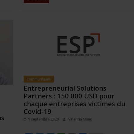
o
e
d
A
i
g
o
r
I
p
n
e
k
n
p
k
r
Communiques
Entrepreneurial Solutions
Partners : 150 000 USD pour
chaque entreprises victimes du
Covid-19
ns
9 septembre 2020
Valentin Mano