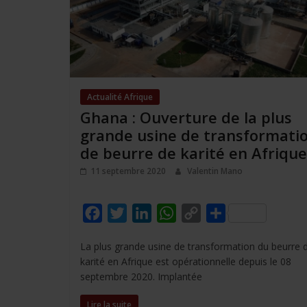
Actualité Afrique
Ghana : Ouverture de la plus
grande usine de transformati
de beurre de karité en Afrique
11 septembre 2020
Valentin Mano
F
T
L
W
C
P
a
w
i
h
o
a
La plus grande usine de transformation du beurre 
c
i
n
a
p
r
karité en Afrique est opérationnelle depuis le 08
e
t
k
t
y
t
septembre 2020. Implantée
b
t
e
s
L
a
Lire la suite