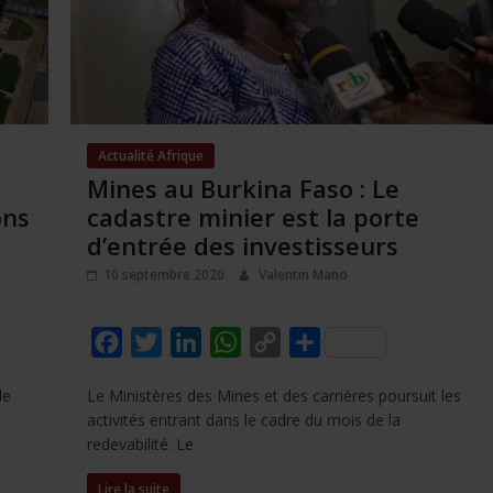
Actualité Afrique
Mines au Burkina Faso : Le
ons
cadastre minier est la porte
d’entrée des investisseurs
10 septembre 2020
Valentin Mano
F
T
L
W
C
P
a
w
i
h
o
a
de
Le Ministères des Mines et des carrières poursuit les
c
i
n
a
p
r
activités entrant dans le cadre du mois de la
e
t
k
t
y
t
redevabilité. Le
b
t
e
s
L
a
Lire la suite