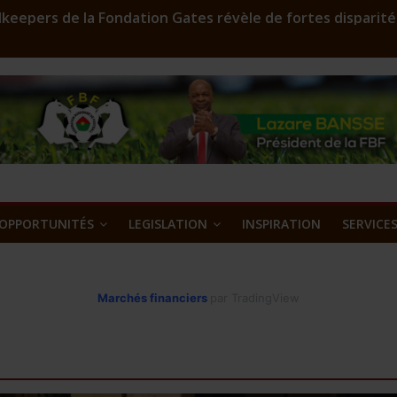
keepers de la Fondation Gates révèle de fortes disparité
r en assainissement qui sculpte les silhouettes
FD 2023: Environ 29 000 000 F CFA à gagner
oost est lancé
’or et métaux précieux au Burkina Faso : une nouvelle ass
OPPORTUNITÉS
LEGISLATION
INSPIRATION
SERVICE
Marchés financiers
par TradingView