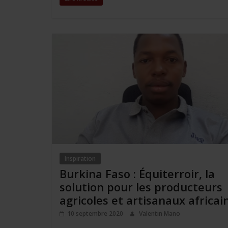
o
e
d
A
i
g
o
r
I
p
n
e
k
n
p
k
r
Inspiration
Burkina Faso : Équiterroir, la
solution pour les producteurs
agricoles et artisanaux africai
10 septembre 2020
Valentin Mano