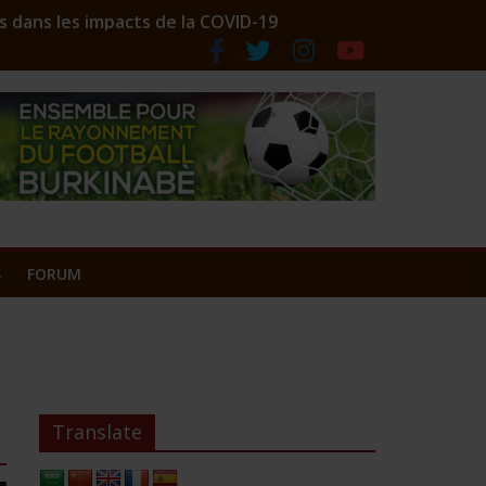
s dans les impacts de la COVID-19
ociation des comptoirs lance ses couleurs
S
FORUM
Translate