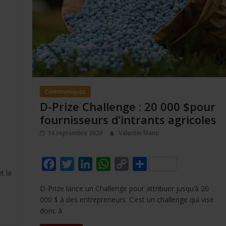
Communiques
D-Prize Challenge : 20 000 $pour
fournisseurs d’intrants agricoles
14 septembre 2020
Valentin Mano
F
T
L
W
C
P
t la
a
w
i
h
o
a
D-Prize lance un Challenge pour attribuer jusqu’à 20
c
i
n
a
p
r
000 $ à des entrepreneurs. C’est un challenge qui vise
e
t
k
t
y
t
donc à
b
t
e
s
L
a