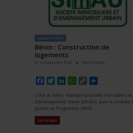
Appels d'offres
Bénin : Construction de
logements
14 septembre 2020
Valentin Mano
F
T
L
W
C
P
a
w
i
h
o
a
L’État du Bénin mandate la Société Immobilière et
c
i
n
a
p
r
d’Aménagement Urbain (SImAU) pour la conduite e
e
t
k
t
y
t
gestion du Programme 20000
b
t
e
s
L
a
Lire la suite
o
e
d
A
i
g
o
r
I
p
n
e