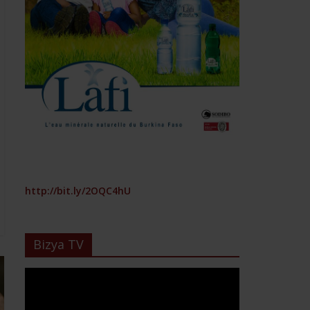
http://bit.ly/2OQC4hU
Bizya TV
Lecteur
vidéo