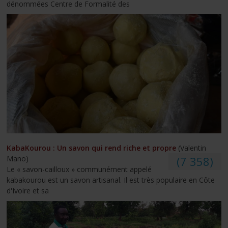
dénommées Centre de Formalité des
KabaKourou : Un savon qui rend riche et propre
(Valentin
Mano)
(7 358)
Le « savon-cailloux » communément appelé
kabakourou est un savon artisanal. Il est très populaire en Côte
d'Ivoire et sa