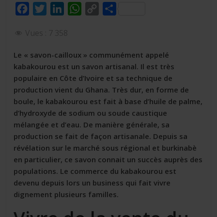
F
T
L
W
C
P
a
w
i
h
o
a
Vues :
7 358
c
i
n
a
p
r
e
t
k
t
y
t
Le « savon-cailloux » communément appelé
b
t
e
s
L
a
kabakourou est un savon artisanal. Il est très
o
e
d
A
i
g
populaire en Côte d’Ivoire et sa technique de
production vient du Ghana. Très dur, en forme de
o
r
I
p
n
e
boule, le kabakourou est fait à base d’huile de palme,
k
n
p
k
r
d’hydroxyde de sodium ou soude caustique
mélangée et d’eau. De manière générale, sa
production se fait de façon artisanale. Depuis sa
révélation sur le marché sous régional et burkinabè
en particulier, ce savon connait un succès auprès des
populations. Le commerce du kabakourou est
devenu depuis lors un business qui fait vivre
dignement plusieurs familles.