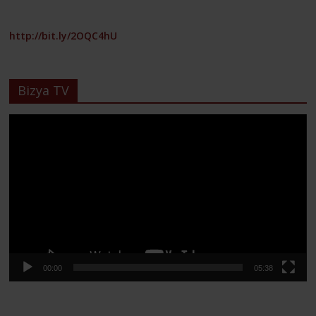
http://bit.ly/2OQC4hU
Bizya TV
Lecteur
vidéo
00:00
05:38