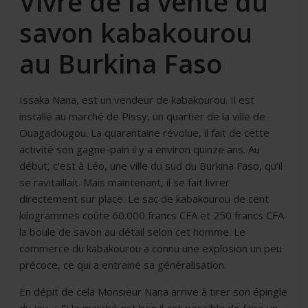
Vivre de la vente du
savon kabakourou
au Burkina Faso
Issaka Nana, est un vendeur de kabakourou. Il est
installé au marché de Pissy, un quartier de la ville de
Ouagadougou. La quarantaine révolue, il fait de cette
activité son gagne-pain il y a environ quinze ans. Au
début, c’est à Léo, une ville du sud du Burkina Faso, qu’il
se ravitaillait. Mais maintenant, il se fait livrer
directement sur place. Le sac de kabakourou de cent
kilogrammes coûte 60.000 francs CFA et 250 francs CFA
la boule de savon au détail selon cet homme. Le
commerce du kabakourou a connu une explosion un peu
précoce, ce qui a entrainé sa généralisation.
En dépit de cela Monsieur Nana arrive à tirer son épingle
du jeu. « Si le marché est bon il est possible de faire un