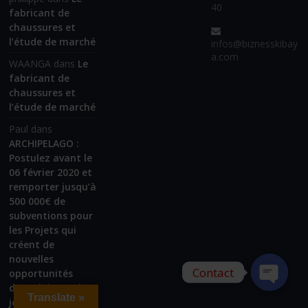
40
fabricant de
chaussures et
l’étude de marché
infos@biznesskibay
a.com
WAANGA
dans
Le
fabricant de
chaussures et
l’étude de marché
Paul
dans
ARCHIPELAGO :
Postulez avant le
06 février 2020 et
remporter jusqu’à
500 000€ de
subventions pour
les Projets qui
créent de
nouvelles
Contact
opportunités
d’emploi pour les
Translate »
jeunes en Afrique