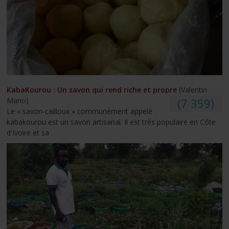
KabaKourou : Un savon qui rend riche et propre
(Valentin
Mano)
(7 359)
Le « savon-cailloux » communément appelé
kabakourou est un savon artisanal. Il est très populaire en Côte
d'Ivoire et sa