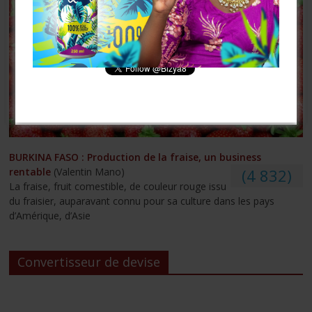
[mailpoet_form id= »3″]
BURKINA FASO : Production de la fraise, un business
rentable
(Valentin Mano)
(4 832)
La fraise, fruit comestible, de couleur rouge issu
du fraisier, auparavant connu pour sa culture dans les pays
d’Amérique, d’Asie
Convertisseur de devise