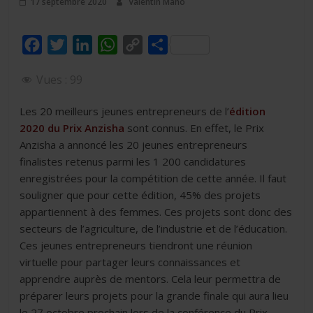
17 septembre 2020
Valentin Mano
F
T
L
W
C
P
a
w
i
h
o
a
Vues :
99
c
i
n
a
p
r
e
t
k
t
y
t
Les 20 meilleurs jeunes entrepreneurs de l’
édition
b
t
e
s
L
a
2020 du Prix Anzisha
sont connus. En effet, le Prix
o
e
d
A
i
g
Anzisha a annoncé les 20 jeunes entrepreneurs
finalistes retenus parmi les 1 200 candidatures
o
r
I
p
n
e
enregistrées pour la compétition de cette année. Il faut
k
n
p
k
r
souligner que pour cette édition, 45% des projets
appartiennent à des femmes. Ces projets sont donc des
secteurs de l’agriculture, de l’industrie et de l’éducation.
Ces jeunes entrepreneurs tiendront une réunion
virtuelle pour partager leurs connaissances et
apprendre auprès de mentors. Cela leur permettra de
préparer leurs projets pour la grande finale qui aura lieu
le 27 octobre prochain lors de la conférence du Prix