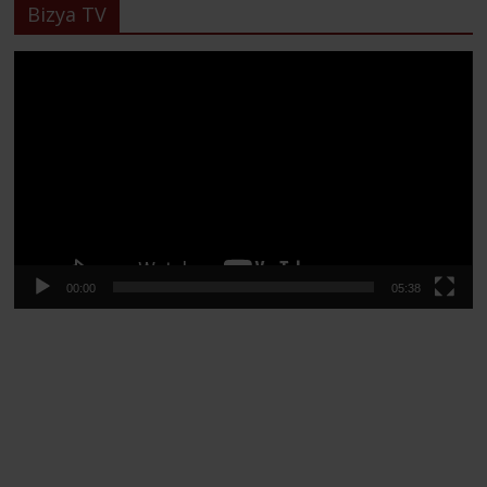
Bizya TV
Lecteur
vidéo
00:00
05:38