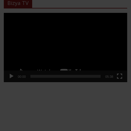
Bizya TV
Lecteur
vidéo
00:00
05:38