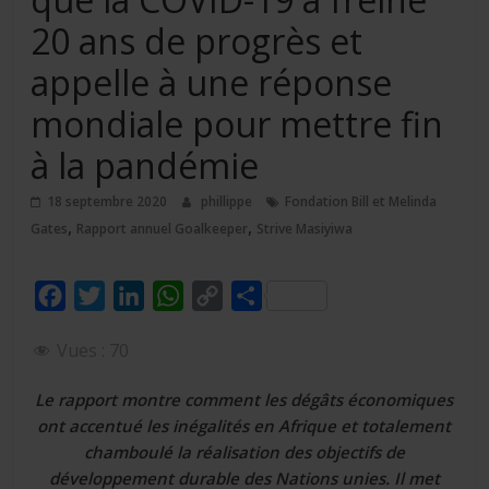
20 ans de progrès et
appelle à une réponse
mondiale pour mettre fin
à la pandémie
18 septembre 2020
phillippe
Fondation Bill et Melinda
,
,
Gates
Rapport annuel Goalkeeper
Strive Masiyiwa
F
T
L
W
C
P
a
w
i
h
o
a
Vues :
70
c
i
n
a
p
r
e
t
k
t
y
t
Le rapport montre comment les dégâts économiques
b
t
e
s
L
a
ont accentué les inégalités en Afrique et totalement
o
e
d
A
i
g
chamboulé la réalisation des objectifs de
développement durable des Nations unies. Il met
o
r
I
p
n
e