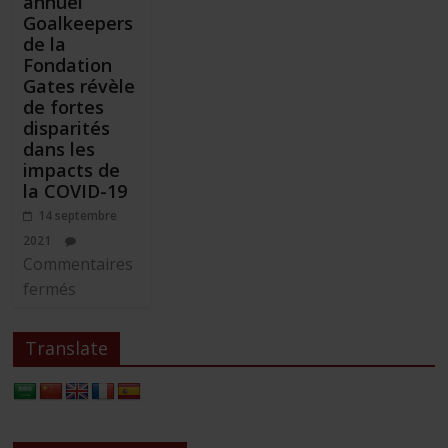
annuel
Goalkeepers
de la
Fondation
Gates révèle
de fortes
disparités
dans les
impacts de
la COVID-19
14 septembre
2021
Commentaires
sur
fermés
Le
rapport
Translate
annuel
Goalkeepers
de
la