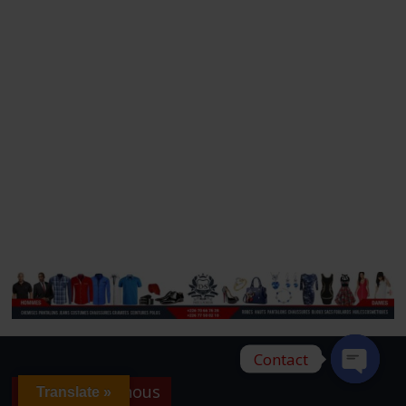
Contact
A propos de nous
Translate »