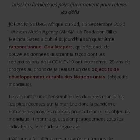
aussi en lumière les pays qui innovent pour relever
k
n
p
k
r
les défis
JOHANNESBURG, Afrique du Sud, 15 Septembre 2020
-/African Media Agency (AMA)/- La Fondation Bill et
Melinda Gates a publié aujourd’hui son quatrième
rapport annuel Goalkeepers
, qui présente de
nouvelles données illustrant la façon dont les
répercussions de la COVID-19 ont interrompu 20 ans de
progrès au profit de la réalisation des
objectifs de
développement durable des Nations unies
(objectifs
mondiaux).
Le rapport fournit l’ensemble des données mondiales
les plus récentes sur la manière dont la pandémie
entrave les progrès réalisés pour atteindre les objectifs
mondiaux. Il montre que, selon pratiquement tous les
indicateurs, le monde a régressé.
L’Afrique a fait d’énormes progrès en termes de