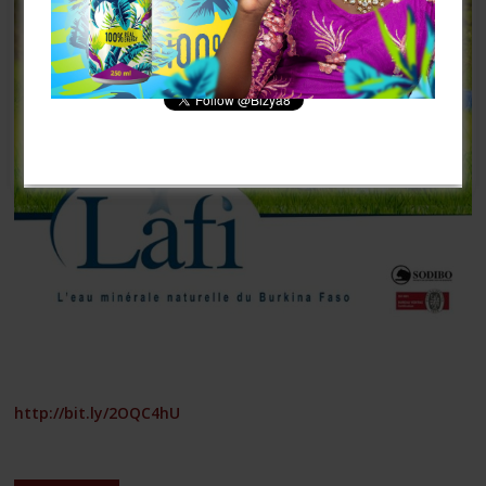
[mailpoet_form id= »3″]
http://bit.ly/2OQC4hU