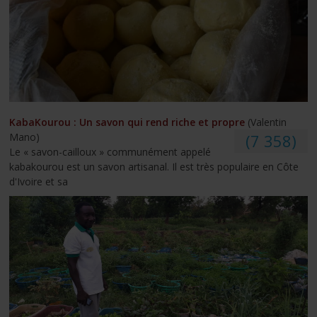
KabaKourou : Un savon qui rend riche et propre
(Valentin
Mano)
(7 358)
Le « savon-cailloux » communément appelé
kabakourou est un savon artisanal. Il est très populaire en Côte
d'Ivoire et sa