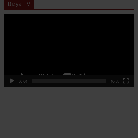
Bizya TV
Lecteur
vidéo
00:00
05:38