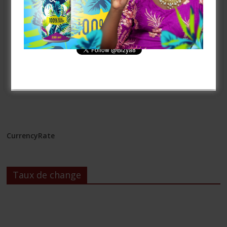
[mailpoet_form id= »3″]
CurrencyRate
Taux de change