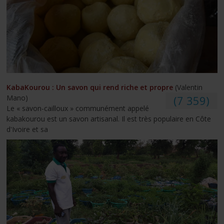
KabaKourou : Un savon qui rend riche et propre
(Valentin
Mano)
(7 359)
Le « savon-cailloux » communément appelé
kabakourou est un savon artisanal. Il est très populaire en Côte
d'Ivoire et sa