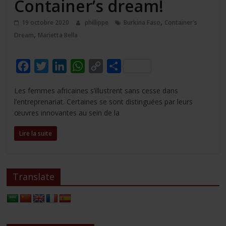
Container’s dream!
,
19 octobre 2020
phillippe
Burkina Faso
Container's
,
Dream
Marietta Bella
F
T
L
W
C
P
a
w
i
h
o
a
Les femmes africaines s’illustrent sans cesse dans
c
i
n
a
p
r
l’entreprenariat. Certaines se sont distinguées par leurs
e
t
k
t
y
t
œuvres innovantes au sein de la
b
t
e
s
L
a
Lire la suite
o
e
d
A
i
g
o
r
I
p
n
e
k
n
p
k
r
Translate