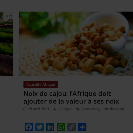
o
r
I
p
n
e
k
n
p
k
r
Actualité Afrique
Noix de cajou: l’Afrique doit
ajouter de la valeur à ses noix
,
29 avril 2021
phillippe
Anacardes
noix de cajou
F
T
L
W
C
P