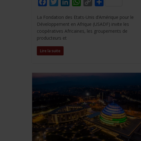
F
T
L
W
C
P
a
w
i
h
o
a
La Fondation des Etats-Unis d’Amérique pour le
c
i
n
a
p
r
Développement en Afrique (USADF) invite les
e
t
k
t
y
t
coopératives Africaines, les groupements de
b
t
e
s
L
a
producteurs et
o
e
d
A
i
g
Lire la suite
o
r
I
p
n
e
k
n
p
k
r