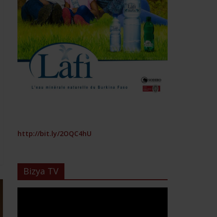
http://bit.ly/2OQC4hU
Bizya TV
Lecteur
vidéo