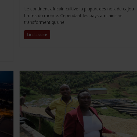
a
w
i
h
o
a
Le continent africain cultive la plupart des noix de cajou
c
i
n
a
p
r
brutes du monde. Cependant les pays africains ne
e
t
k
t
y
t
transforment qu’une
b
t
e
s
L
a
Lire la suite
o
e
d
A
i
g
o
r
I
p
n
e
k
n
p
k
r