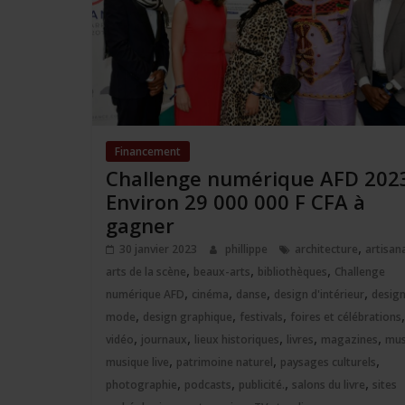
Financement
Challenge numérique AFD 202
Environ 29 000 000 F CFA à
gagner
,
30 janvier 2023
phillippe
architecture
artisan
,
,
,
arts de la scène
beaux-arts
bibliothèques
Challenge
,
,
,
,
numérique AFD
cinéma
danse
design d'intérieur
design
,
,
,
mode
design graphique
festivals
foires et célébrations
,
,
,
,
,
vidéo
journaux
lieux historiques
livres
magazines
mus
,
,
,
musique live
patrimoine naturel
paysages culturels
,
,
,
,
photographie
podcasts
publicité.
salons du livre
sites