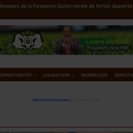
keepers de la Fondation Gates révèle de fortes disparité
r en assainissement qui sculpte les silhouettes
FD 2023: Environ 29 000 000 F CFA à gagner
oost est lancé
’or et métaux précieux au Burkina Faso : une nouvelle ass
OPPORTUNITÉS
LEGISLATION
INSPIRATION
SERVICE
Marchés financiers
par TradingView