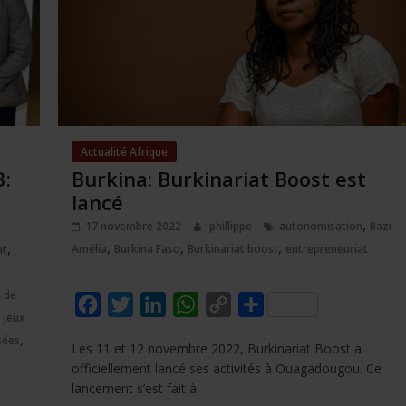
Actualité Afrique
3:
Burkina: Burkinariat Boost est
lancé
,
17 novembre 2022
phillippe
autonomisation
Bazi
,
,
,
,
Amélia
Burkina Faso
Burkinariat boost
entrepreneuriat
at
 de
F
T
L
W
C
P
,
jeux
a
w
i
h
o
a
,
ées
Les 11 et 12 novembre 2022, Burkinariat Boost a
c
i
n
a
p
r
officiellement lancé ses activités à Ouagadougou. Ce
e
t
k
t
y
t
lancement s’est fait à
b
t
e
s
L
a