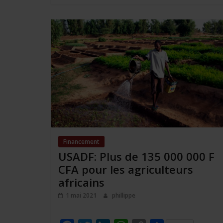
o
r
I
p
n
e
k
n
p
k
r
Financement
USADF: Plus de 135 000 000 F
CFA pour les agriculteurs
africains
1 mai 2021
phillippe