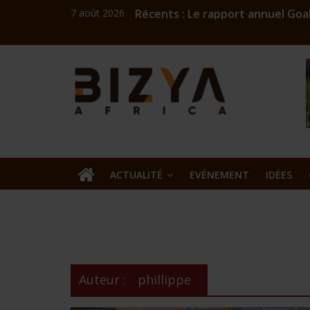
7 août 2026
Récents :
Le rapport annuel Goal
Coach Mick : l’ingénieu
Challenge numérique A
Bizness
Burkina: Burkinariat B
Commercialisation de l
Kibaya
Africa
news
ACTUALITÉ
EVÉNEMENT
IDÉES
Auteur :
phillippe