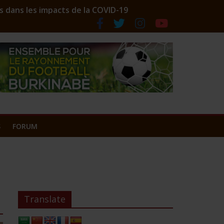
s dans les impacts de la COVID-19
ociation des comptoirs lance ses couleurs
S
FORUM
Translate