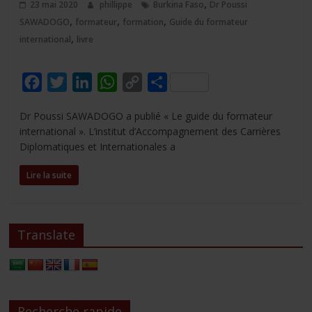
,
23 mai 2020
phillippe
Burkina Faso
Dr Poussi
,
,
,
SAWADOGO
formateur
formation
Guide du formateur
,
international
livre
F
T
L
W
C
P
a
w
i
h
o
a
Dr Poussi SAWADOGO a publié « Le guide du formateur
c
i
n
a
p
r
international ». L’institut d’Accompagnement des Carrières
e
t
k
t
y
t
Diplomatiques et Internationales a
b
t
e
s
L
a
Lire la suite
o
e
d
A
i
g
o
r
I
p
n
e
k
n
p
k
r
Translate
Recherche rapide