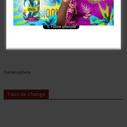
[mailpoet_form id= »3″]
CurrencyRate
Taux de change