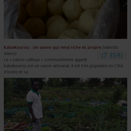
KabaKourou : Un savon qui rend riche et propre
(Valentin
Mano)
(7 359)
Le « savon-cailloux » communément appelé
kabakourou est un savon artisanal. Il est très populaire en Côte
d'Ivoire et sa