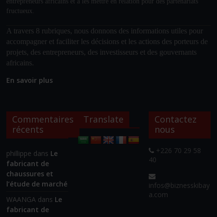
entrepreneurs africains et à les mettre en relation pour des partenariats
fructueux.
A travers 8 rubriques, nous donnons des informations utiles pour
accompagner et faciliter les décisions et les actions des porteurs de
projets, des entrepreneurs, des investisseurs et des gouvernants
africains.
En savoir plus
Commentaires
Translate
Contactez
récents
nous
+226 70 29 58
phillippe
dans
Le
40
fabricant de
chaussures et
l’étude de marché
infos@biznesskibay
a.com
WAANGA
dans
Le
fabricant de