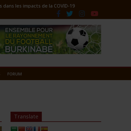
s dans les impacts de la COVID-19
ociation des comptoirs lance ses couleurs
S
FORUM
Translate