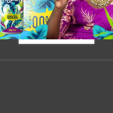
[mailpoet_form id= »3″]