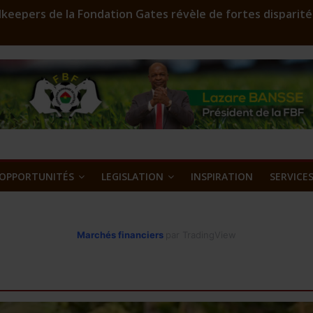
keepers de la Fondation Gates révèle de fortes disparité
r en assainissement qui sculpte les silhouettes
FD 2023: Environ 29 000 000 F CFA à gagner
oost est lancé
’or et métaux précieux au Burkina Faso : une nouvelle ass
OPPORTUNITÉS
LEGISLATION
INSPIRATION
SERVICE
Marchés financiers
par TradingView