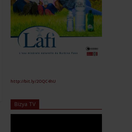
http://bit.ly/2OQC4hU
Bizya TV
Lecteur
vidéo