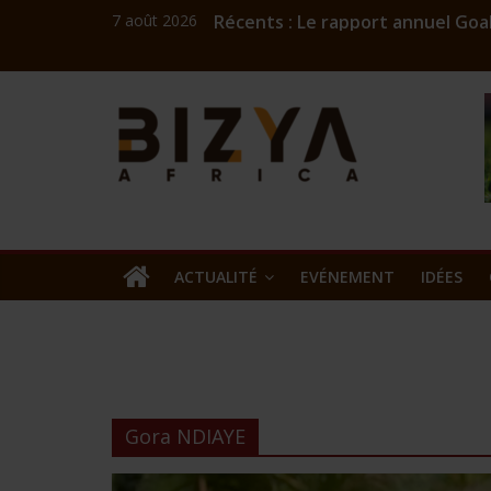
7 août 2026
Récents :
Le rapport annuel Goal
Coach Mick : l’ingénieu
Challenge numérique A
Bizness
Burkina: Burkinariat B
Commercialisation de l
Kibaya
Africa
news
ACTUALITÉ
EVÉNEMENT
IDÉES
Gora NDIAYE