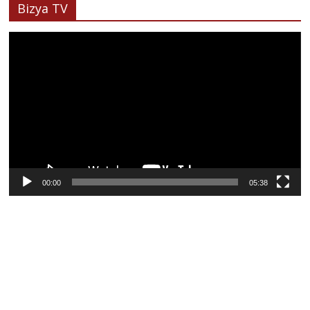
Bizya TV
Lecteur
vidéo
00:00
05:38