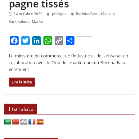
pagne tissés
,
14 octobre 2020
phillippe
Burkina Faso
Made in
,
Burkinakina
Marke
F
T
L
W
C
P
a
w
i
h
o
a
Le ministère du commerce, de l’industrie et de l’artisanat en
c
i
n
a
p
r
collaboration avec le Club des marketeurs du Burkina Faso
e
t
k
t
y
t
entendent
b
t
e
s
L
a
Lire la suite
o
e
d
A
i
g
o
r
I
p
n
e
k
n
p
k
r
Translate