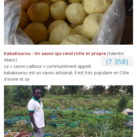
KabaKourou : Un savon qui rend riche et propre
(Valentin
Mano)
(7 358)
Le « savon-cailloux » communément appelé
kabakourou est un savon artisanal. Il est très populaire en Côte
d'Ivoire et sa