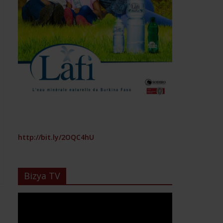
http://bit.ly/2OQC4hU
Bizya TV
Lecteur
vidéo