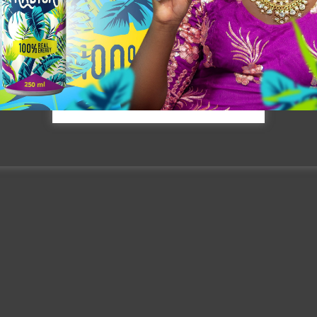
[mailpoet_form id= »3″]