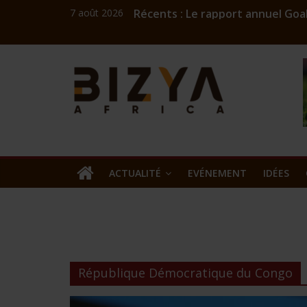
7 août 2026
Récents :
Le rapport annuel Goal
Coach Mick : l’ingénieu
Challenge numérique A
Bizness
Burkina: Burkinariat B
Commercialisation de l
Kibaya
Africa
news
ACTUALITÉ
EVÉNEMENT
IDÉES
République Démocratique du Congo