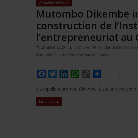
Actualité Afrique
Mutombo Dikembe inv
construction de l’Inst
l’entrepreneuriat au
28 juillet 2020
phillippe
Fondation Mutombo 
,
NBA
République Démocratique du Congo
F
T
L
W
C
P
a
w
i
h
o
a
Il s’appelle Mutombo Dikembe. C’est une ancienne s
c
i
n
a
p
r
e
t
k
t
y
t
Lire la suite
b
t
e
s
L
a
o
e
d
A
i
g
o
r
I
p
n
e
k
n
p
k
r