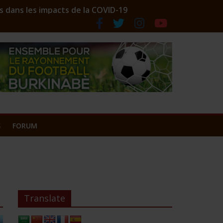
s dans les impacts de la COVID-19
ociation des comptoirs lance ses couleurs
S
FORUM
Translate