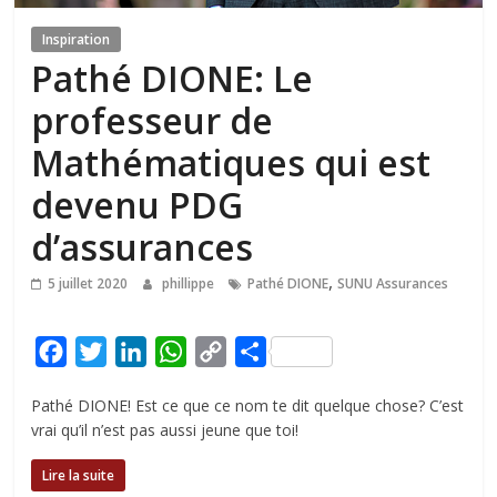
Inspiration
Pathé DIONE: Le
professeur de
Mathématiques qui est
devenu PDG
d’assurances
,
5 juillet 2020
phillippe
Pathé DIONE
SUNU Assurances
F
T
L
W
C
P
a
w
i
h
o
a
Pathé DIONE! Est ce que ce nom te dit quelque chose? C’est
c
i
n
a
p
r
vrai qu’il n’est pas aussi jeune que toi!
e
t
k
t
y
t
b
t
e
s
L
a
Lire la suite