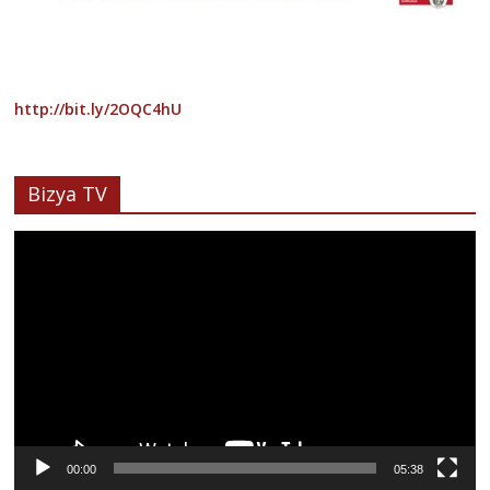
http://bit.ly/2OQC4hU
Bizya TV
Lecteur
vidéo
00:00
05:38