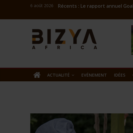
6 août 2026
Récents :
Le rapport annuel Goal
Coach Mick : l’ingénieu
Challenge numérique A
Bizness
Burkina: Burkinariat B
Commercialisation de l
Kibaya
Africa
news
ACTUALITÉ
EVÉNEMENT
IDÉES