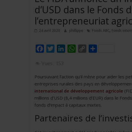
d’USD dans le Fonds d
l’entrepreneuriat agri
,
24 avril 2020
phillippe
Fonds ABC
Fonds inter
F
T
L
W
C
P
a
w
i
h
o
a
Vues :
153
c
i
n
a
p
r
e
t
k
t
y
t
Poursuivant l’action qu’il mène pour aider les pe
b
t
e
s
L
a
entreprises rurales des pays en développement 
o
e
d
A
i
g
international de développement agricole
(FID
millions d’USD (8,4 millions d’EUR) dans le Fond
o
r
I
p
n
e
fonds d’impact à capitaux mixtes.
k
n
p
k
r
Partenaires de l’invest