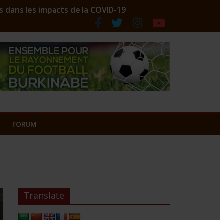
s dans les impacts de la COVID-19
ociation des comptoirs lance ses couleurs
S
FORUM
Translate