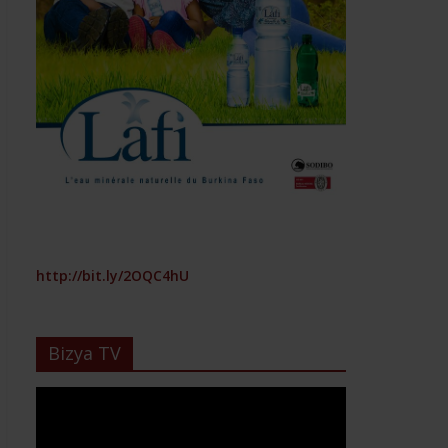
http://bit.ly/2OQC4hU
Bizya TV
Lecteur
vidéo