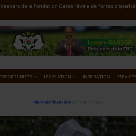
keepers de la Fondation Gates révèle de fortes disparité
r en assainissement qui sculpte les silhouettes
FD 2023: Environ 29 000 000 F CFA à gagner
oost est lancé
’or et métaux précieux au Burkina Faso : une nouvelle ass
OPPORTUNITÉS
LEGISLATION
INSPIRATION
SERVICE
Marchés financiers
par TradingView