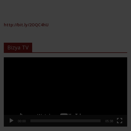
http://bit.ly/2OQC4hU
Bizya TV
Lecteur
vidéo
00:00
05:38