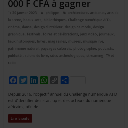
000 F CFA à gagner
,
,
30 janvier 2023
phillippe
architecture
artisanat
arts de
,
,
,
,
la scène
beaux-arts
bibliothèques
Challenge numérique AFD
,
,
,
,
cinéma
danse
design d'intérieur
design de mode
design
,
,
,
,
,
graphique
festivals
foires et célébrations
jeux vidéo
journaux
,
,
,
,
,
lieux historiques
livres
magazines
musées
musique live
,
,
,
,
patrimoine naturel
paysages culturels
photographie
podcasts
,
,
,
,
publicité.
salons du livre
sites archéologiques
streaming
TV et
radio
F
T
L
W
C
P
a
w
i
h
o
a
Depuis 2016, l’objectif annuel du Challenge numérique AFD
c
i
n
a
p
r
est d’identifier des start-up et des acteurs du numérique
e
t
k
t
y
t
africains, afin de
b
t
e
s
L
a
Lire la suite
o
e
d
A
i
g