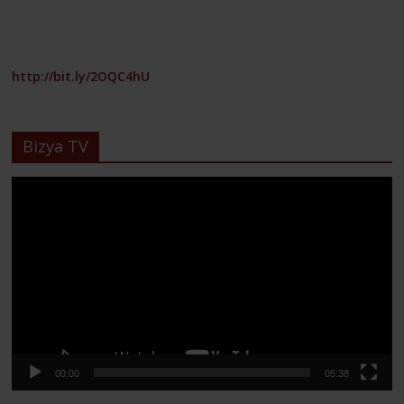
http://bit.ly/2OQC4hU
Bizya TV
Lecteur
vidéo
00:00
05:38