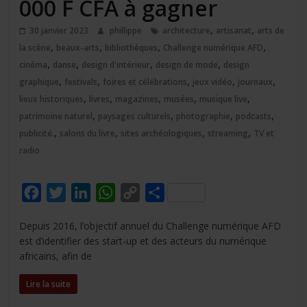
000 F CFA à gagner
,
,
30 janvier 2023
phillippe
architecture
artisanat
arts de
,
,
,
,
la scène
beaux-arts
bibliothèques
Challenge numérique AFD
,
,
,
,
cinéma
danse
design d'intérieur
design de mode
design
,
,
,
,
,
graphique
festivals
foires et célébrations
jeux vidéo
journaux
,
,
,
,
,
lieux historiques
livres
magazines
musées
musique live
,
,
,
,
patrimoine naturel
paysages culturels
photographie
podcasts
,
,
,
,
publicité.
salons du livre
sites archéologiques
streaming
TV et
radio
F
T
L
W
C
P
a
w
i
h
o
a
Depuis 2016, l’objectif annuel du Challenge numérique AFD
c
i
n
a
p
r
est d’identifier des start-up et des acteurs du numérique
e
t
k
t
y
t
africains, afin de
b
t
e
s
L
a
Lire la suite
o
e
d
A
i
g