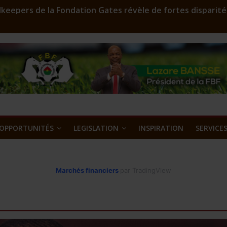
keepers de la Fondation Gates révèle de fortes disparité
r en assainissement qui sculpte les silhouettes
FD 2023: Environ 29 000 000 F CFA à gagner
oost est lancé
’or et métaux précieux au Burkina Faso : une nouvelle ass
OPPORTUNITÉS
LEGISLATION
INSPIRATION
SERVICE
Marchés financiers
par TradingView