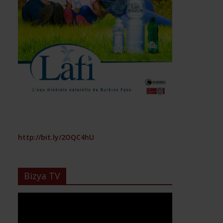
http://bit.ly/2OQC4hU
Bizya TV
Lecteur
vidéo