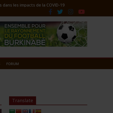
s dans les impacts de la COVID-19
ociation des comptoirs lance ses couleurs
S
FORUM
Translate