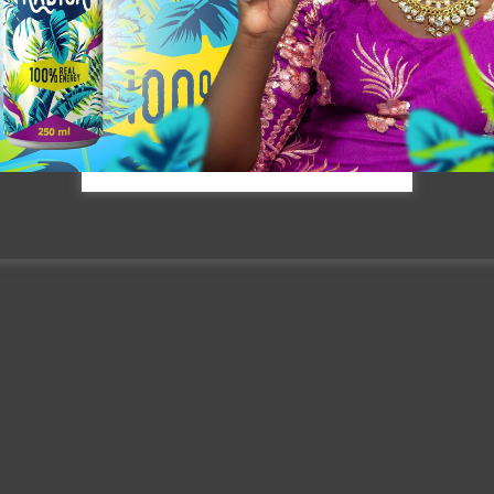
[mailpoet_form id= »3″]