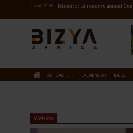
6 août 2026
Récents :
Le rapport annuel Goal
Coach Mick : l’ingénieu
Challenge numérique A
Bizness
Burkina: Burkinariat B
Commercialisation de l
Kibaya
Africa
news
ACTUALITÉ
EVÉNEMENT
IDÉES
Webina