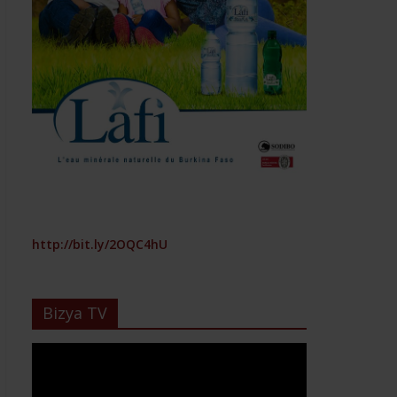
http://bit.ly/2OQC4hU
Bizya TV
Lecteur
vidéo