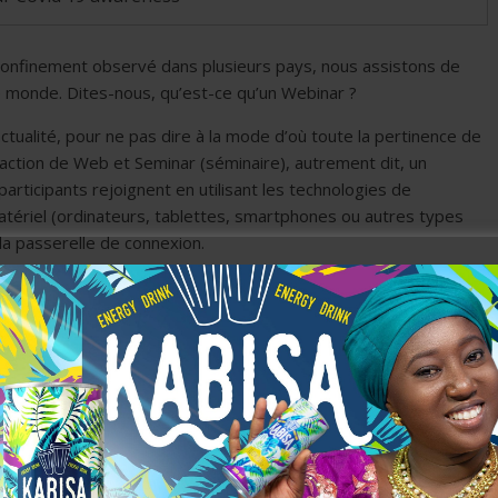
confinement observé dans plusieurs pays, nous assistons de
le monde. Dites-nous, qu’est-ce qu’un Webinar ?
actualité, pour ne pas dire à la mode d’où toute la pertinence de
raction de Web et Seminar (séminaire), autrement dit, un
rticipants rejoignent en utilisant les technologies de
matériel (ordinateurs, tablettes, smartphones ou autres types
la passerelle de connexion.
×
Newsletter
Rejoignez nous: