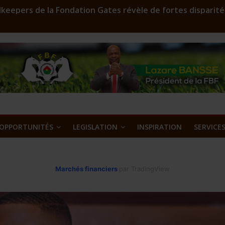
keepers de la Fondation Gates révèle de fortes disparité
r en assainissement qui sculpte les silhouettes
FD 2023: Environ 29 000 000 F CFA à gagner
oost est lancé
’or et métaux précieux au Burkina Faso : une nouvelle ass
OPPORTUNITÉS
LEGISLATION
INSPIRATION
SERVICE
Marchés financiers
par TradingView