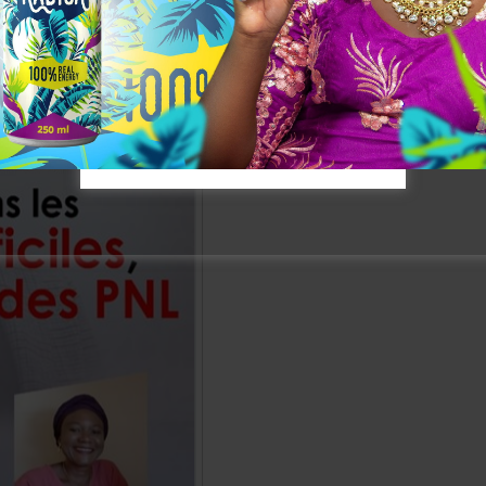
[mailpoet_form id= »3″]