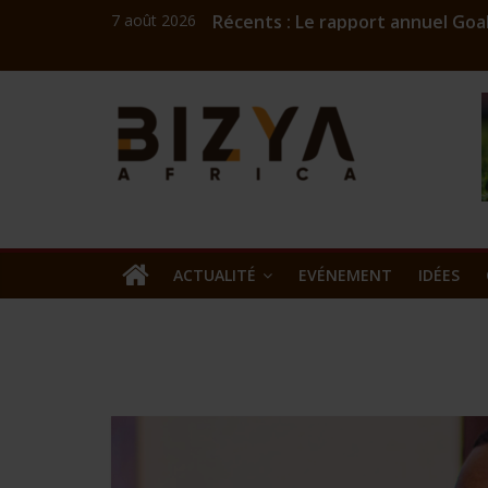
7 août 2026
Récents :
Le rapport annuel Goal
Coach Mick : l’ingénieu
Challenge numérique A
Bizness
Burkina: Burkinariat B
Commercialisation de l
Kibaya
Africa
news
ACTUALITÉ
EVÉNEMENT
IDÉES