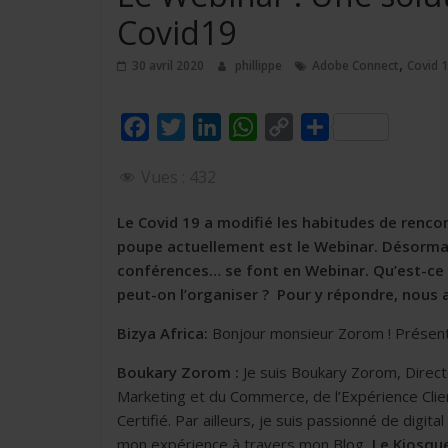
Covid19
,
30 avril 2020
phillippe
Adobe Connect
Covid 
F
T
L
W
C
P
a
w
i
h
o
a
Vues :
432
c
i
n
a
p
r
e
t
k
t
y
t
Le Covid 19 a modifié les habitudes de renco
b
t
e
s
L
a
poupe actuellement est le Webinar. Désormais,
o
e
d
A
i
g
conférences… se font en Webinar. Qu’est-ce 
peut-on l’organiser ? Pour y répondre, nous
o
r
I
p
n
e
k
n
p
k
r
Bizya Africa:
Bonjour monsieur Zorom ! Présentez
Boukary Zorom :
Je suis Boukary Zorom, Dire
Marketing et du Commerce, de l’Expérience Cli
Certifié. Par ailleurs, je suis passionné de digit
mon expérience à travers mon Blog,
Le Kiosque