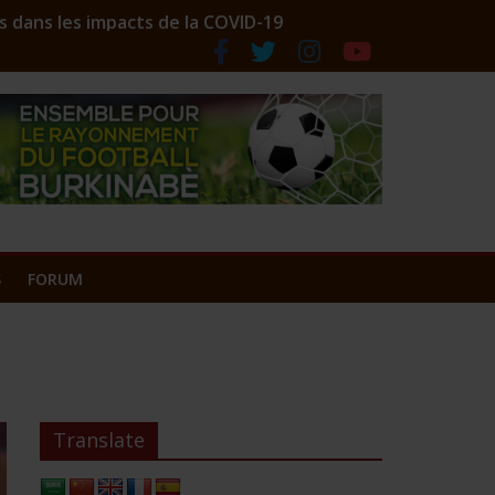
s dans les impacts de la COVID-19
ociation des comptoirs lance ses couleurs
S
FORUM
Translate