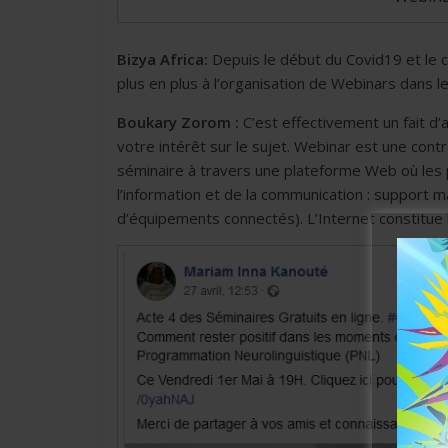
Bizya Africa:
Depuis le début du Covid19 et le 
plus en plus à l’organisation de Webinars dans 
Boukary Zorom :
C’est effectivement un fait d’
votre intérêt sur le sujet. Webinar est une cont
séminaire à travers une plateforme Web où les pa
l’information et de la communication : support 
d’équipements connectés). L’Internet constitue 