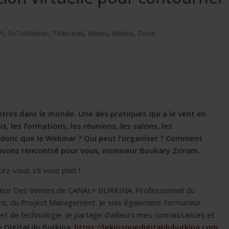
,
,
,
,
,
19
GoToWebinar
Télétravail
Webex
Webina
Zoom
ntres dans le monde. Une des pratiques qui a le vent en
 les formations, les réunions, les salons, les
donc que le Webinar ? Qui peut l’organiser ? Comment
 avons rencontré pour vous, monsieur Boukary Zorom.
-vous s’il vous plait !
cteur Des Ventes de CANAL+ BURKINA. Professionnel du
ent, du Project Management. Je suis également Formateur
al et de technologie. Je partage d’ailleurs mes connaissances et
 Digital du Burkina
:
https://lekiosquedigitalduburkina.com
.